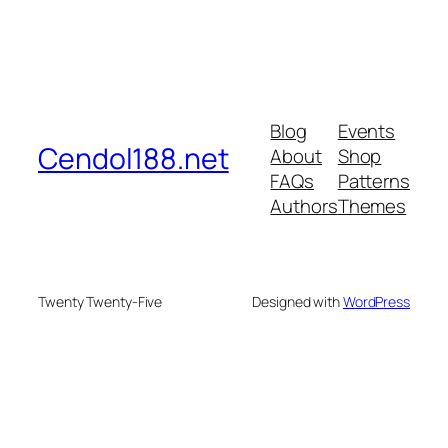
Blog
Events
Cendol188.net
About
Shop
FAQs
Patterns
Authors
Themes
Twenty Twenty-Five
Designed with
WordPress