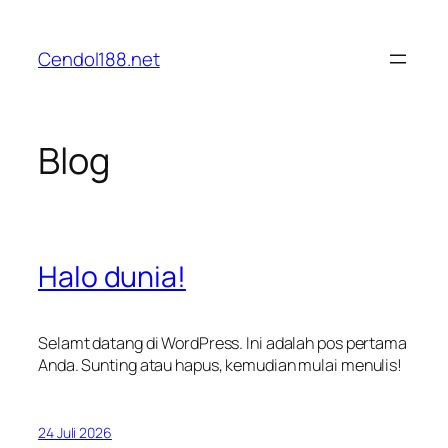
Lewati
ke
Cendol188.net
konten
Blog
Halo dunia!
Selamt datang di WordPress. Ini adalah pos pertama
Anda. Sunting atau hapus, kemudian mulai menulis!
24 Juli 2026